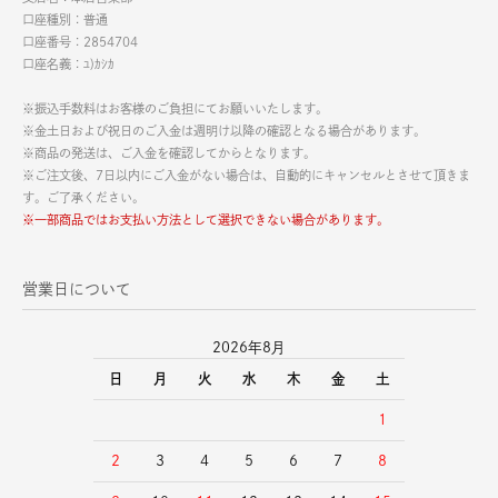
口座種別：普通
口座番号：2854704
口座名義：ﾕ)ｶｼｶ
※振込手数料はお客様のご負担にてお願いいたします。
※金土日および祝日のご入金は週明け以降の確認となる場合があります。
※商品の発送は、ご入金を確認してからとなります。
※ご注文後、7日以内にご入金がない場合は、自動的にキャンセルとさせて頂きま
す。ご了承ください。
※一部商品ではお支払い方法として選択できない場合があります。
営業日について
2026年8月
日
月
火
水
木
金
土
1
2
3
4
5
6
7
8