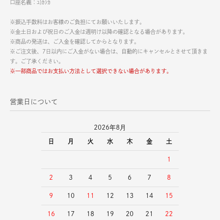
口座名義：ﾕ)ｶｼｶ
※振込手数料はお客様のご負担にてお願いいたします。
※金土日および祝日のご入金は週明け以降の確認となる場合があります。
※商品の発送は、ご入金を確認してからとなります。
※ご注文後、7日以内にご入金がない場合は、自動的にキャンセルとさせて頂きま
す。ご了承ください。
※一部商品ではお支払い方法として選択できない場合があります。
営業日について
2026年8月
日
月
火
水
木
金
土
1
2
3
4
5
6
7
8
9
10
11
12
13
14
15
16
17
18
19
20
21
22