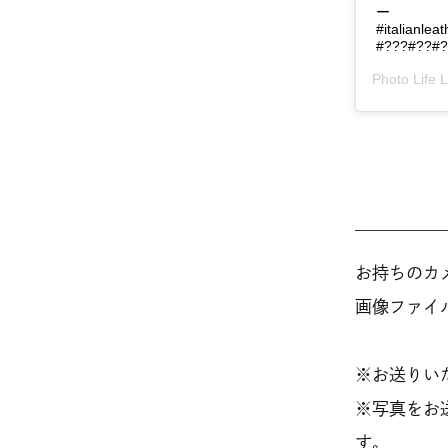
ー
#italianle
#???#??#
Photo Life 
お持ちのカメ
画像ファイ
※お送りい
※写真をお
す。