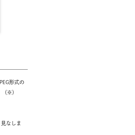
PEG形式の
。（※）
と見なしま