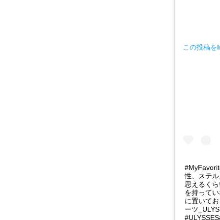
この投稿をIn
#MyFavo
性、ステル
思えるくら
を持ってい
に置いてお
ーツ_ULYS
#ULYS