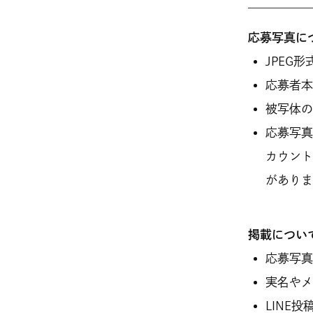
応募写真に
JPEG
応募者
被写体
応募写真
カウン
があり
掲載につい
応募写
実名や
LINE