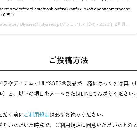
ather#camera#cordinate#fashion#zakka#fukuoka#japan#cameracase
????#??
Laboratory Ulysses
(@ulysses.jp)がシェアした投稿 -
2020年 2月月21日午前12時00分PST
ご投稿方法
ラやアイテムとULYSSES®製品が一緒に写ったお写真（J
ル）と、以下の項目をメールまたはLINEでお送りください
ただく前に
ご利用規定
は必ずお読みください。
送りいただいた時点で、ご利用規定に同意いただいたもの