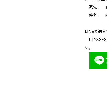
宛先： sho
件名： M
LINEで送
ULYSS
い。