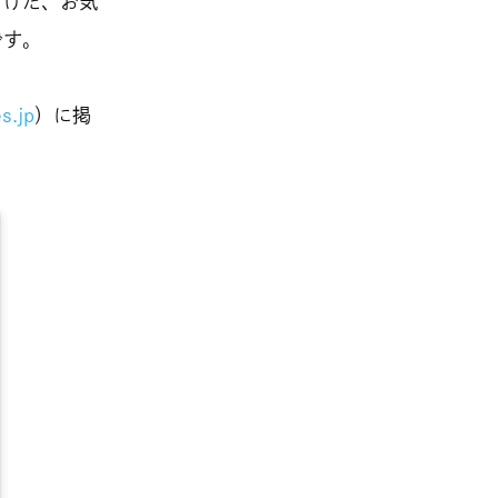
り付けた、お気
です。
s.jp
）に掲