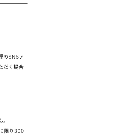
。
のSNSア
ただく場合
ん。
に限り300