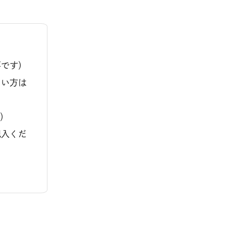
要です）
ない方は
い）
記入くだ