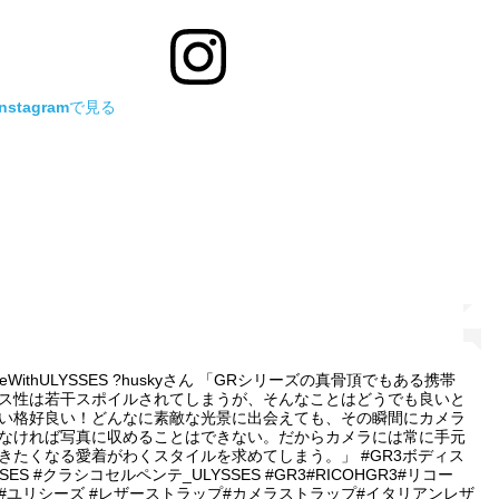
stagramで見る
riteWithULYSSES ?huskyさん 「GRシリーズの真骨頂でもある携帯
ス性は若干スポイルされてしまうが、そんなことはどうでも良いと
い格好良い！どんなに素敵な光景に出会えても、その瞬間にカメラ
なければ写真に収めることはできない。だからカメラには常に手元
きたくなる愛着がわくスタイルを求めてしまう。」 #GR3ボディス
SES #クラシコセルペンテ_ULYSSES #GR3#RICOHGR3#リコー
SES#ユリシーズ #レザーストラップ#カメラストラップ#イタリアンレザ