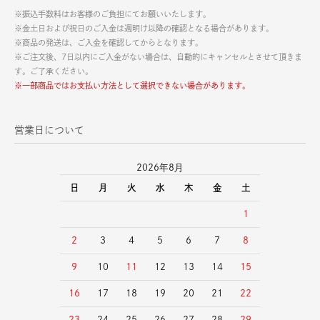
※振込手数料はお客様のご負担にてお願いいたします。
※金土日および祝日のご入金は週明け以降の確認となる場合があります。
※商品の発送は、ご入金を確認してからとなります。
※ご注文後、7日以内にご入金がない場合は、自動的にキャンセルとさせて頂きま
す。ご了承ください。
※一部商品ではお支払い方法として選択できない場合があります。
営業日について
2026年8月
日
月
火
水
木
金
土
1
2
3
4
5
6
7
8
9
10
11
12
13
14
15
16
17
18
19
20
21
22
23
24
25
26
27
28
29